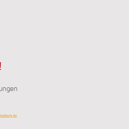
!
tungen
riedberg.de